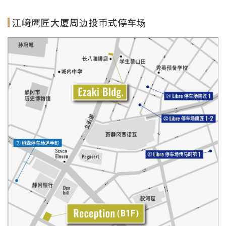
江﨑鹰匠大厦周边投币式停车场