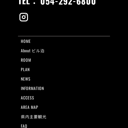
TEL：
054-292-6800
HOME
About ビル泊
ROOM
PLAN
NEWS
INFORMATION
ACCESS
AREA MAP
県内主要観光
FAQ