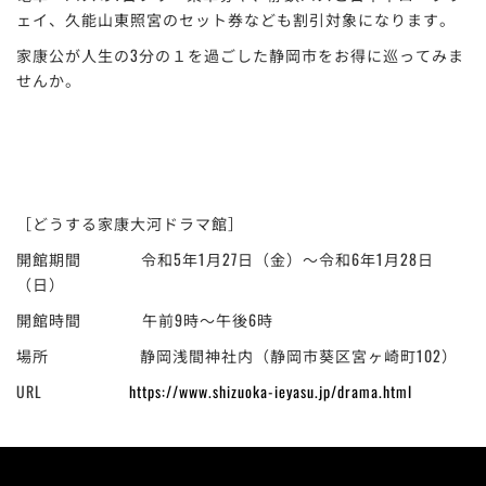
ェイ、久能山東照宮のセット券なども割引対象になります。
家康公が人生の3分の１を過ごした静岡市をお得に巡ってみま
せんか。
［どうする家康大河ドラマ館］
開館期間 令和5年1月27日（金）〜令和6年1月28日
（日）
開館時間 午前9時〜午後6時
場所 静岡浅間神社内（静岡市葵区宮ヶ崎町102）
URL
https://www.shizuoka-ieyasu.jp/drama.html