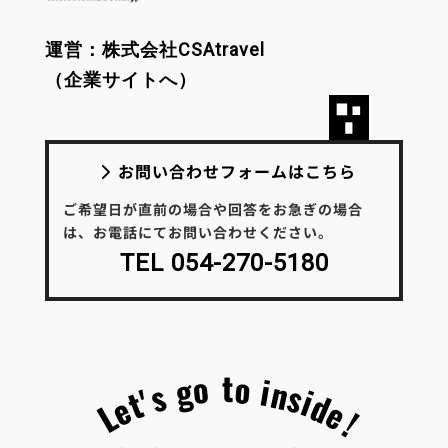
運営：株式会社CSAtravel
（企業サイトへ）
お問い合わせフォームはこちら
ご希望日が直前の場合や回答をお急ぎの場合
は、お電話にてお問い合わせください。
TEL 054-270-5180
t
o
o
g
i
n
s
s
'
i
t
d
e
e
L
!