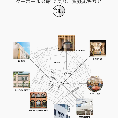
クーポール会館 に戻り、質疑応答など
3
0
約
分